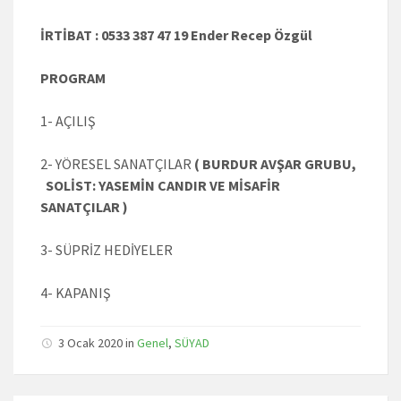
İRTİBAT : 0533 387 47 19 Ender Recep Özgül
PROGRAM
1- AÇILIŞ
2- YÖRESEL SANATÇILAR
( BURDUR AVŞAR GRUBU,
SOLİST: YASEMİN CANDIR VE MİSAFİR
SANATÇILAR )
3- SÜPRİZ HEDİYELER
4- KAPANIŞ
3 Ocak 2020
in
Genel
,
SÜYAD