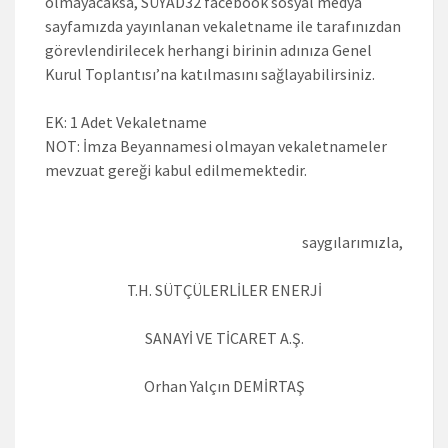
olmayacaksa, SÜYAD32 facebook sosyal medya
sayfamızda yayınlanan vekaletname ile tarafınızdan
görevlendirilecek herhangi birinin adınıza Genel
Kurul Toplantısı’na katılmasını sağlayabilirsiniz.
EK: 1 Adet Vekaletname
NOT: İmza Beyannamesi olmayan vekaletnameler
mevzuat gereği kabul edilmemektedir.
saygılarımızla,
T.H. SÜTÇÜLERLİLER ENERJİ
SANAYİ VE TİCARET A.Ş.
Orhan Yalçın DEMİRTAŞ