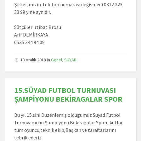
Şirketimizin telefon numarası değişmedi 0312 223
33 99 yine aynıdır.
Sütçüler İrtibat Brosu
Arif DEMİRKAYA
0535 344 94 09
13 Aralık 2018
in
Genel
,
SÜYAD
15.SÜYAD FUTBOL TURNUVASI
ŞAMPİYONU BEKİRAGALAR SPOR
Bu yıl 15.sini Düzenlemiş oldugumuz Süyad Futbol
Turnuvamızın Şampiyonu Bekiragalar Sporu kutlar
tüm oyuncu,teknik ekip,Başkan ve taraftarlarını
tebrik ederiz.