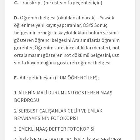
C-
Transkript (bir üst sınıfa geçenler için)
D-
Öğrenim belgesi (okuldan alınacak) – Yüksek
öğrenime yeni kayıt yaptıranlar, ÖSYS Sonuç
belgesinin örneği ile kaydoldukları bölüm ve sınıfı
gösteren öğrenci belgesini Ara sınıflarda öğrenim
görenler, Öğrenim süresince aldıkları dersleri, not
ortalamasını gösteren not dökümü belgesini, üst
sınıfa kaydolduğunu gösteren öğrenci belgesi.
E-
Aile gelir beyanı (TÜM ÖĞRENCİLER);
AİLENİN MALİ DURUMUNU GÖSTEREN MAAŞ
BORDROSU
SERBEST ÇALIŞANLAR GELİR VE EMLAK
BEYANAMESİNİN FOTOKOPİSİ
EMEKLİ MAAŞ DEFTER FOTOKOPİSİ
İŞSİZ İSE MUHTARLIKTAN İŞSİZLİK BELGESİ VEYA