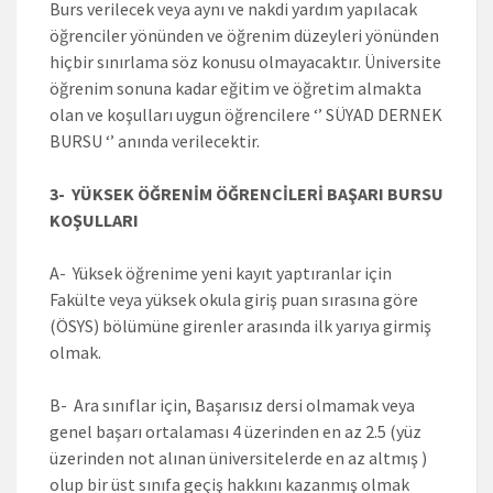
Burs verilecek veya aynı ve nakdi yardım yapılacak
öğrenciler yönünden ve öğrenim düzeyleri yönünden
hiçbir sınırlama söz konusu olmayacaktır. Üniversite
öğrenim sonuna kadar eğitim ve öğretim almakta
olan ve koşulları uygun öğrencilere ‘’ SÜYAD DERNEK
BURSU ‘’ anında verilecektir.
3- YÜKSEK ÖĞRENİM ÖĞRENCİLERİ BAŞARI BURSU
KOŞULLARI
A- Yüksek öğrenime yeni kayıt yaptıranlar için
Fakülte veya yüksek okula giriş puan sırasına göre
(ÖSYS) bölümüne girenler arasında ilk yarıya girmiş
olmak.
B- Ara sınıflar için, Başarısız dersi olmamak veya
genel başarı ortalaması 4 üzerinden en az 2.5 (yüz
üzerinden not alınan üniversitelerde en az altmış )
olup bir üst sınıfa geçiş hakkını kazanmış olmak