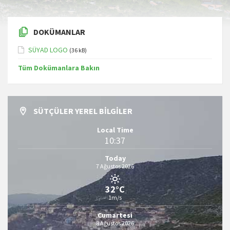
DOKÜMANLAR
SÜYAD LOGO
(36 kB)
Tüm Dokümanlara Bakın
SÜTÇÜLER YEREL BILGILER
Local Time
10:37
Today
7 Ağustos 2026
32°C
1m/s
Cumartesi
8 Ağustos 2026