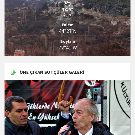
34°C
6m/s
Enlem
44°27'N
Boylam
72°41'W
ÖNE ÇIKAN SÜTÇÜLER GALERI