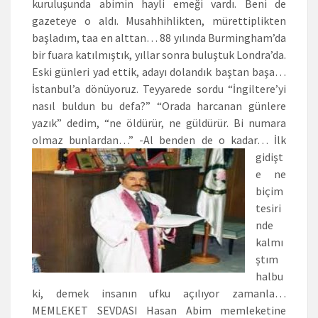
kuruluşunda abimin hayli emeği vardı. Beni de
gazeteye o aldı. Musahhihlikten, mürettiplikten
başladım, taa en alttan… 88 yılında Burmingham’da
bir fuara katılmıştık, yıllar sonra buluştuk Londra’da.
Eski günleri yad ettik, adayı dolandık baştan başa…
İstanbul’a dönüyoruz. Teyyarede sordu “İngiltere’yi
nasıl buldun bu defa?” “Orada harcanan günlere
yazık” dedim, “ne öldürür, ne güldürür. Bi numara
olmaz bunlardan…” -Al benden de o kadar…
İlk
gidişt
e ne
biçim
tesiri
nde
kalmı
ştım
halbu
ki, demek insanın ufku açılıyor zamanla…
MEMLEKET SEVDASI Hasan Abim memleketine