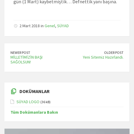
gün (1 Mart) kaybetmiştik… Defnettik yanı başına.
2 Mart 2018 in
Genel
,
SÜYAD
NEWER POST
OLDER POST
MİLLETİMİZİN BAŞI
Yeni Sitemiz Hazırlandı.
SAĞOLSUN!
DOKÜMANLAR
SÜYAD LOGO
(36 kB)
Tüm Dokümanlara Bakın