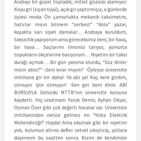
Arabayı bir güzel topladık, millet gözünü alamıyor.
Koyu gri (sıçan tüyü), açık gri yaptırmışız, o günlerde
öylesi moda. Ön çamurlukta mekanik taksimetre,
hatırlar mısın bilmem “serbest” “dolu” yazar,
kuşakta sarı siyah damalar… Arabaya kuruldum,
taksicilik yapıyorum ama göreceksiniz beni, bir hava,
bir hava… Saçlarımı limonla tarıyor, yumurta
topukların ökçelerine basıyorum… Niyetim bir taksi
durağı açmak… Bir gün yanıma oturdu, “Söz dinler
misin abisi?” -Seni kırar mıyım? -Öyleyse üniversite
imtihana gir bir daha! -Ya abi ya! Kaç kere girdim,
olmuyor işte olmuyor! -Sen gel beni dinle. ABİ
BURSUYLA Götürdü MTTB’nin üniversite kursuna
kaydetti. Hiç unutmam Faruk Demir, Ayhan Okyar,
Osman Özer gibi çok değerli hocalar var. Üniversite
imtihanından netice gelmez mi “Yıldız Elektrik
Mühendisliği!” Hayda! Ama okumak gibi bir niyetim
yok, kolumun altına defter cetvel sıkıştırıp, yollara
düşemem bu saatten sonra. Bizim de kendimize