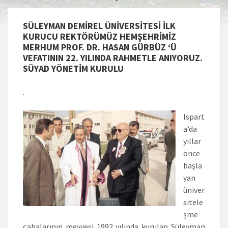
SÜLEYMAN DEMİREL ÜNİVERSİTESİ İLK
KURUCU REKTÖRÜMÜZ HEMŞEHRİMİZ
MERHUM PROF. DR. HASAN GÜRBÜZ ‘Ü
VEFATININ 22. YILINDA RAHMETLE ANIYORUZ.
SÜYAD YÖNETİM KURULU
.
Ispart
a’da
yıllar
önce
başla
yan
üniver
sitele
şme
çabalarının meyvesi 1992 yılında kurulan Süleyman