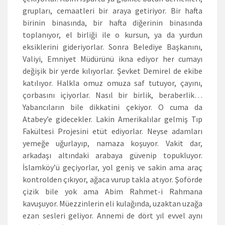
grupları, cemaatleri bir araya getiriyor. Bir hafta
birinin binasında, bir hafta diğerinin binasında
toplanıyor, el birliği ile o kursun, ya da yurdun
eksiklerini gideriyorlar. Sonra Belediye Başkanını,
Valiyi, Emniyet Müdürünü ikna ediyor her cumayı
değişik bir yerde kılıyorlar. Şevket Demirel de ekibe
katılıyor. Halkla omuz omuza saf tutuyor, çayını,
çorbasını içiyorlar. Nasıl bir birlik, beraberlik…
Yabancıların bile dikkatini çekiyor. O cuma da
Atabey’e gidecekler. Lakin Amerikalılar gelmiş Tıp
Fakültesi Projesini etüt ediyorlar. Neyse adamları
yemeğe uğurlayıp, namaza koşuyor. Vakit dar,
arkadaşı altındaki arabaya güvenip topukluyor.
İslamköy’ü geçiyorlar, yol geniş ve sakin ama araç
kontrolden çıkıyor, ağaca vurup takla atıyor. Şoförde
çizik bile yok ama Abim Rahmet-i Rahmana
kavuşuyor. Müezzinlerin eli kulağında, uzaktan uzağa
ezan sesleri geliyor. Annemi de dört yıl evvel aynı