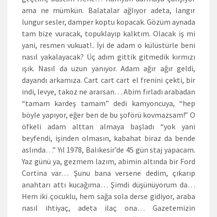
ama ne mümkün. Balatalar ağlıyor adeta, langır
lungur sesler, damper koptu kopacak. Gözüm aynada
tam bize vuracak, topuklayıp kalktım. Olacak iş mi
yani, resmen vukuat!.. İyi de adam o külüstürle beni
nasıl yakalayacak? Üç adım gittik gitmedik kırmızı
ışık. Nasıl da uzun yanıyor. Adam ağır ağır geldi,
dayandı arkamıza. Cart cart cart el frenini çekti, bir
indi, levye, takoz ne ararsan… Abim fırladı arabadan
“tamam kardeş tamam” dedi kamyoncuya, “hep
böyle yapıyor, eğer ben de bu şoförü kovmazsam!” O
öfkeli adam alttan almaya başladı “yok yani
beyfendi, işinden olmasın, kabahat biraz da bende
aslında…” Yıl 1978, Balıkesir’de 45 gün staj yapacam.
Yaz günü ya, gezmem lazım, abimin altında bir Ford
Cortina var… Şunu bana versene dedim, çıkarıp
anahtarı attı kucağıma… Şimdi düşünüyorum da…
Hem iki çocuklu, hem sağa sola derse gidiyor, araba
nasıl ihtiyaç, adeta ilaç ona… Gazetemizin