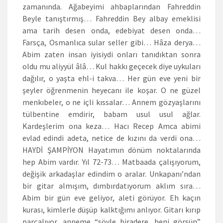
zamanında. Ağabeyimi ahbaplarından Fahreddin
Beyle tanıştırmış… Fahreddin Bey albay emeklisi
ama tarih desen onda, edebiyat desen onda…
Farsça, Osmanlıca sular seller gibi… Hâza derya…
Abim zaten insan iyisiydi onları tanıdıktan sonra
oldu mu aliyyül âlâ… Kul hakkı geçecek diye uykuları
dağılır, o yaşta ehl-i takva… Her gün eve yeni bir
şeyler öğrenmenin heyecanı ile koşar. O ne güzel
menkıbeler, o ne içli kıssalar… Annem gözyaşlarını
tülbentine emdirir, babam usul usul ağlar.
Kardeşlerim ona keza… Hacı Recep Amca abimi
evlad edindi adeta, netice de kızını da verdi ona…
HAYDİ ŞAMPİYON Hayatımın dönüm noktalarında
hep Abim vardır. Yıl 72-73… Matbaada çalışıyorum,
değişik arkadaşlar edindim o aralar. Unkapanı’ndan
bir gitar almışım, dımbırdatıyorum aklım sıra…
Abim bir gün eve geliyor, aleti görüyor. Eh kaçın
kurası, kimlerle düşüp kalktığımı anlıyor. Gitarı kırıp
parçalıyor, anneme “söyle biradere, beni görsün”