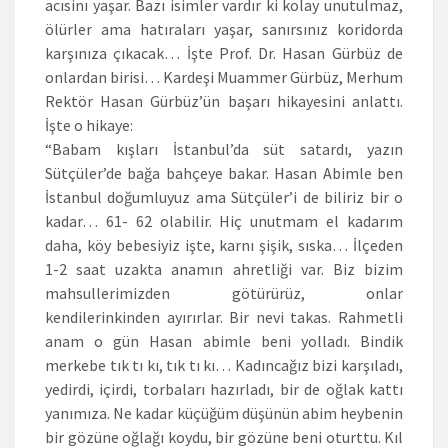
acısinı yaşar. Bazı isimler vardır ki kolay unutulmaz,
ölürler ama hatıraları yaşar, sanırsınız koridorda
karşınıza çıkacak… İşte Prof. Dr. Hasan Gürbüz de
onlardan birisi… Kardeşi Muammer Gürbüz, Merhum
Rektör Hasan Gürbüz’ün başarı hikayesini anlattı.
İşte o hikaye:
“Babam kışları İstanbul’da süt satardı, yazın
Sütçüler’de bağa bahçeye bakar. Hasan Abimle ben
İstanbul doğumluyuz ama Sütçüler’i de biliriz bir o
kadar… 61- 62 olabilir. Hiç unutmam el kadarım
daha, köy bebesiyiz işte, karnı şişik, sıska… İlçeden
1-2 saat uzakta anamın ahretliği var. Biz bizim
mahsullerimizden götürürüz, onlar
kendilerinkinden ayırırlar. Bir nevi takas. Rahmetli
anam o gün Hasan abimle beni yolladı. Bindik
merkebe tık tı kı, tık tı kı… Kadıncağız bizi karşıladı,
yedirdi, içirdi, torbaları hazırladı, bir de oğlak kattı
yanımıza. Ne kadar küçüğüm düşünün abim heybenin
bir gözüne oğlağı koydu, bir gözüne beni oturttu. Kıl