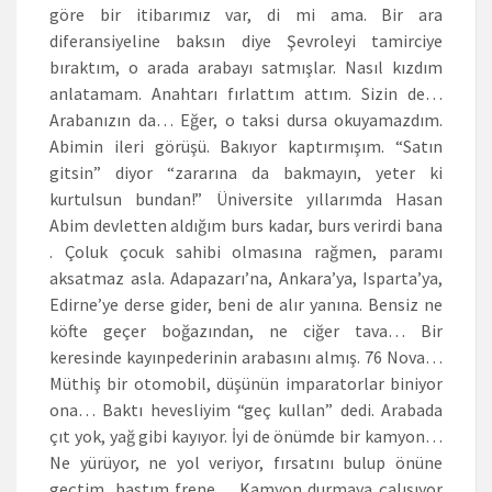
göre bir itibarımız var, di mi ama. Bir ara
diferansiyeline baksın diye Şevroleyi tamirciye
bıraktım, o arada arabayı satmışlar. Nasıl kızdım
anlatamam. Anahtarı fırlattım attım. Sizin de…
Arabanızın da… Eğer, o taksi dursa okuyamazdım.
Abimin ileri görüşü. Bakıyor kaptırmışım. “Satın
gitsin” diyor “zararına da bakmayın, yeter ki
kurtulsun bundan!” Üniversite yıllarımda Hasan
Abim devletten aldığım burs kadar, burs verirdi bana
. Çoluk çocuk sahibi olmasına rağmen, paramı
aksatmaz asla. Adapazarı’na, Ankara’ya, Isparta’ya,
Edirne’ye derse gider, beni de alır yanına. Bensiz ne
köfte geçer boğazından, ne ciğer tava… Bir
keresinde kayınpederinin arabasını almış. 76 Nova…
Müthiş bir otomobil, düşünün imparatorlar biniyor
ona… Baktı hevesliyim “geç kullan” dedi. Arabada
çıt yok, yağ gibi kayıyor. İyi de önümde bir kamyon…
Ne yürüyor, ne yol veriyor, fırsatını bulup önüne
geçtim, bastım frene… Kamyon durmaya çalışıyor