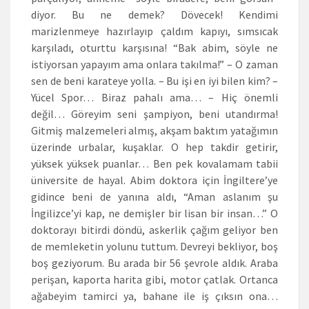
diyor. Bu ne demek? Dövecek! Kendimi
marizlenmeye hazırlayıp çaldım kapıyı, sımsıcak
karşıladı, oturttu karşısına! “Bak abim, söyle ne
istiyorsan yapayım ama onlara takılma!” – O zaman
sen de beni karateye yolla. – Bu işi en iyi bilen kim? –
Yücel Spor… Biraz pahalı ama… – Hiç önemli
değil… Göreyim seni şampiyon, beni utandırma!
Gitmiş malzemeleri almış, akşam baktım yatağımın
üzerinde urbalar, kuşaklar. O hep takdir getirir,
yüksek yüksek puanlar… Ben pek kovalamam tabii
üniversite de hayal. Abim doktora için İngiltere’ye
gidince beni de yanına aldı, “Aman aslanım şu
İngilizce’yi kap, ne demişler bir lisan bir insan…” O
doktorayı bitirdi döndü, askerlik çağım geliyor ben
de memleketin yolunu tuttum. Devreyi bekliyor, boş
boş geziyorum. Bu arada bir 56 şevrole aldık. Araba
perişan, kaporta harita gibi, motor çatlak. Ortanca
ağabeyim tamirci ya, bahane ile iş çıksın ona…