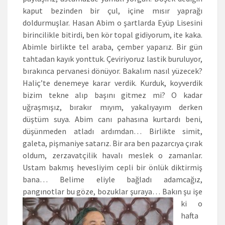
kaput bezinden bir çul, içine mısır yaprağı
doldurmuşlar. Hasan Abim o şartlarda Eyüp Lisesini
birincilikle bitirdi, ben kör topal gidiyorum, ite kaka.
Abimle birlikte tel araba, çember yaparız. Bir gün
tahtadan kayık yonttuk. Çeviriyoruz lastik buruluyor,
bırakınca pervanesi dönüyor. Bakalım nasıl yüzecek?
Haliç’te denemeye karar verdik. Kurduk, koyverdik
bizim tekne alıp başını gitmez mi? O kadar
uğraşmışız, bırakır mıyım, yakalıyayım derken
düştüm suya. Abim canı pahasına kurtardı beni,
düşünmeden atladı ardımdan… Birlikte simit,
galeta, pişmaniye satarız. Bir ara ben pazarcıya çırak
oldum, zerzavatçilik havalı meslek o zamanlar.
Ustam bakmış hevesliyim cepli bir önlük diktirmiş
bana… Belime eliyle bağladı adamcağız,
pangınotlar bu göze, bozuklar şuraya…
Bakın şu işe
ki o
hafta