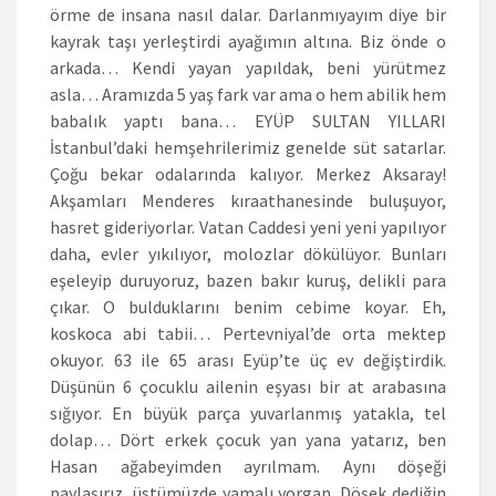
örme de insana nasıl dalar. Darlanmıyayım diye bir
kayrak taşı yerleştirdi ayağımın altına. Biz önde o
arkada… Kendi yayan yapıldak, beni yürütmez
asla… Aramızda 5 yaş fark var ama o hem abilik hem
babalık yaptı bana… EYÜP SULTAN YILLARI
İstanbul’daki hemşehrilerimiz genelde süt satarlar.
Çoğu bekar odalarında kalıyor. Merkez Aksaray!
Akşamları Menderes kıraathanesinde buluşuyor,
hasret gideriyorlar. Vatan Caddesi yeni yeni yapılıyor
daha, evler yıkılıyor, molozlar dökülüyor. Bunları
eşeleyip duruyoruz, bazen bakır kuruş, delikli para
çıkar. O bulduklarını benim cebime koyar. Eh,
koskoca abi tabii… Pertevniyal’de orta mektep
okuyor. 63 ile 65 arası Eyüp’te üç ev değiştirdik.
Düşünün 6 çocuklu ailenin eşyası bir at arabasına
sığıyor. En büyük parça yuvarlanmış yatakla, tel
dolap… Dört erkek çocuk yan yana yatarız, ben
Hasan ağabeyimden ayrılmam. Aynı döşeği
paylaşırız, üstümüzde yamalı yorgan. Döşek dediğin