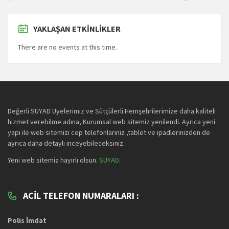
YAKLAŞAN ETKINLIKLER
There are no events at this time.
Değerli SÜYAD Üyelerimiz ve Sütçülerli Hemşehrilerimize daha kaliteli
hizmet verebilme adına, Kurumsal web sitemiz yenilendi. Ayrıca yeni
yapı ile web sitemizi cep telefonlarınız ,tablet ve ipadlerinizden de
ayrıca daha detaylı inceyebileceksiniz.
Yeni web sitemiz hayırlı olsun.
SÜYAD
.
ACIL TELEFON NUMARALARI :
Polis İmdat