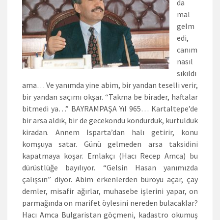
da
mal
gelm
edi,
canım
nasıl
sıkıldı
ama… Ve yanımda yine abim, bir yandan teselli verir,
bir yandan saçımı okşar. “Takma be birader, haftalar
bitmedi ya…” BAYRAMPAŞA Yıl 965… Kartaltepe’de
bir arsa aldık, bir de gecekondu kondurduk, kurtulduk
kiradan. Annem Isparta’dan halı getirir, konu
komşuya satar. Günü gelmeden arsa taksidini
kapatmaya koşar. Emlakçı (Hacı Recep Amca) bu
dürüstlüğe bayılıyor. “Gelsin Hasan yanımızda
çalışsın” diyor. Abim erkenlerden büroyu açar, çay
demler, misafir ağırlar, muhasebe işlerini yapar, on
parmağında on marifet öylesini nereden bulacaklar?
Hacı Amca Bulgaristan göçmeni, kadastro okumuş