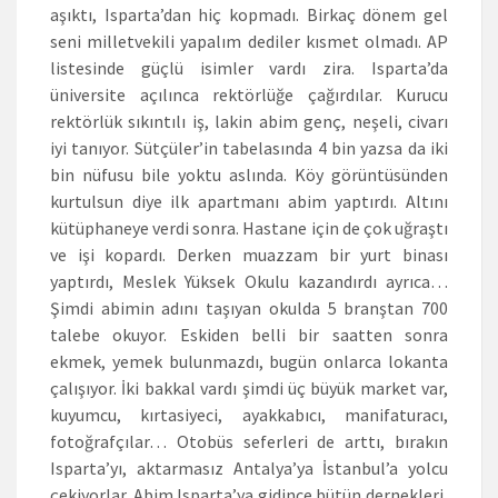
aşıktı, Isparta’dan hiç kopmadı. Birkaç dönem gel
seni milletvekili yapalım dediler kısmet olmadı. AP
listesinde güçlü isimler vardı zira. Isparta’da
üniversite açılınca rektörlüğe çağırdılar. Kurucu
rektörlük sıkıntılı iş, lakin abim genç, neşeli, civarı
iyi tanıyor. Sütçüler’in tabelasında 4 bin yazsa da iki
bin nüfusu bile yoktu aslında. Köy görüntüsünden
kurtulsun diye ilk apartmanı abim yaptırdı. Altını
kütüphaneye verdi sonra. Hastane için de çok uğraştı
ve işi kopardı. Derken muazzam bir yurt binası
yaptırdı, Meslek Yüksek Okulu kazandırdı ayrıca…
Şimdi abimin adını taşıyan okulda 5 branştan 700
talebe okuyor. Eskiden belli bir saatten sonra
ekmek, yemek bulunmazdı, bugün onlarca lokanta
çalışıyor. İki bakkal vardı şimdi üç büyük market var,
kuyumcu, kırtasiyeci, ayakkabıcı, manifaturacı,
fotoğrafçılar… Otobüs seferleri de arttı, bırakın
Isparta’yı, aktarmasız Antalya’ya İstanbul’a yolcu
çekiyorlar. Abim Isparta’ya gidince bütün dernekleri,