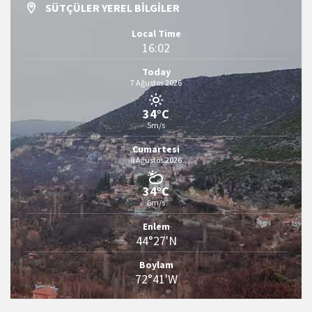
SÜTÇÜLER YEREL BILGILER
Local Time
16:02
Today
7 Ağustos 2026
34°C
5m/s
Cumartesi
8 Ağustos 2026
34°C
6m/s
Enlem
44°27'N
Boylam
72°41'W