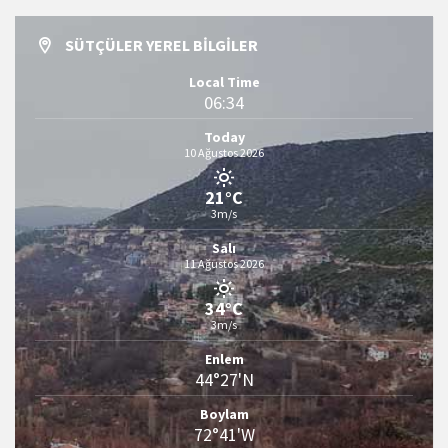
SÜTÇÜLER YEREL BILGILER
Local Time
06:34
Today
10 Ağustos 2026
21°C
3m/s
Salı
11 Ağustos 2026
34°C
3m/s
Enlem
44°27'N
Boylam
72°41'W