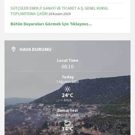
SÜTÇÜLER ENERJİ SANAYİ VE TİCARET A.Ş. GENEL KURUL
TOPLANTISINA ÇAĞRI
26 Kasım 2019
Bütün Duyuruları Görmek İçin Tıklayınız...
HAVA DURUMU
Local Time
08:10
Today
7 Ağustos 2026
24°C
1m/s
Cumartesi
8 Ağustos 2026
34°C
6m/s