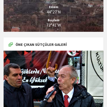
Enlem
44°27'N
Boylam
72°41'W
ÖNE ÇIKAN SÜTÇÜLER GALERI