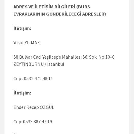
ADRES VE İLETİŞİM BİLGİLERİ (BURS
EVRAKLARININ GÖNDERİLECEĞİ ADRESLER)
İletişim:
Yusuf YILMAZ
58 Bulvar Cad. Yeşiltepe Mahallesi 56. Sok. No:10-C
ZEYTİNBURNU / İstanbul
Cep : 0532 472 48 11
İletişim:
Ender Recep ÖZGÜL
Cep: 0533 387 47 19