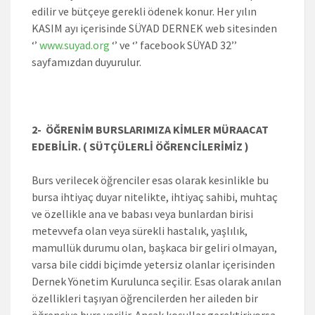
edilir ve bütçeye gerekli ödenek konur. Her yılın
KASIM ayı içerisinde SÜYAD DERNEK web sitesinden
‘’
www.suyad.org
‘’ ve ‘’ facebook SÜYAD 32’’
sayfamızdan duyurulur.
2- ÖĞRENİM BURSLARIMIZA KİMLER MÜRAACAT
EDEBİLİR. ( SÜTÇÜLERLİ ÖĞRENCİLERİMİZ )
Burs verilecek öğrenciler esas olarak kesinlikle bu
bursa ihtiyaç duyar nitelikte, ihtiyaç sahibi, muhtaç
ve özellikle ana ve babası veya bunlardan birisi
metevvefa olan veya sürekli hastalık, yaşlılık,
mamullük durumu olan, başkaca bir geliri olmayan,
varsa bile ciddi biçimde yetersiz olanlar içerisinden
Dernek Yönetim Kurulunca seçilir. Esas olarak anılan
özellikleri taşıyan öğrencilerden her aileden bir
öğrenciye burs verilir. Ancak koşullar gerektiriyorsa