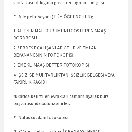
sınıfa kaydolduğunu gösteren öğrenci belgesi.
E-
Aile gelir beyanı (TÜM ÖĞRENCİLER);
AİLENİN MALİ DURUMUNU GÖSTEREN MAAŞ
BORDROSU
SERBEST ÇALIŞANLAR GELİR VE EMLAK
BEYANAMESİNİN FOTOKOPİSİ
EMEKLİ MAAŞ DEFTER FOTOKOPİSİ
İŞSİZ İSE MUHTARLIKTAN İŞSİZLİK BELGESİ VEYA
FAKİRLİK KAĞIDI
Yukarıda belirtilen evrakları tamamlayarak burs
başvurusunda bulunabilirler.
F-
Nüfus cüzdanı fotokopisi
G-
Öğrenci adına açılmış İŞ BANKASI HESAP