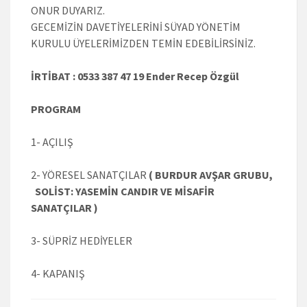
ONUR DUYARIZ.
GECEMİZİN DAVETİYELERİNİ SÜYAD YÖNETİM
KURULU ÜYELERİMİZDEN TEMİN EDEBİLİRSİNİZ.
İRTİBAT : 0533 387 47 19 Ender Recep Özgül
PROGRAM
1- AÇILIŞ
2- YÖRESEL SANATÇILAR
( BURDUR AVŞAR GRUBU,
SOLİST: YASEMİN CANDIR VE MİSAFİR
SANATÇILAR )
3- SÜPRİZ HEDİYELER
4- KAPANIŞ