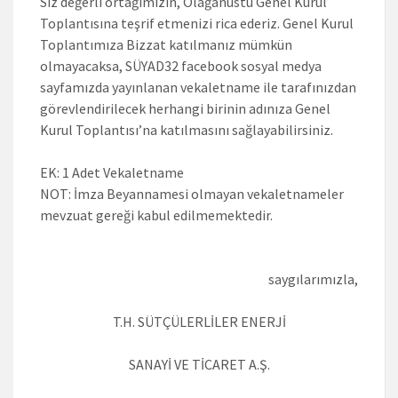
Siz değerli ortağımızın, Olağanüstü Genel Kurul
Toplantısına teşrif etmenizi rica ederiz. Genel Kurul
Toplantımıza Bizzat katılmanız mümkün
olmayacaksa, SÜYAD32 facebook sosyal medya
sayfamızda yayınlanan vekaletname ile tarafınızdan
görevlendirilecek herhangi birinin adınıza Genel
Kurul Toplantısı’na katılmasını sağlayabilirsiniz.
EK: 1 Adet Vekaletname
NOT: İmza Beyannamesi olmayan vekaletnameler
mevzuat gereği kabul edilmemektedir.
saygılarımızla,
T.H. SÜTÇÜLERLİLER ENERJİ
SANAYİ VE TİCARET A.Ş.