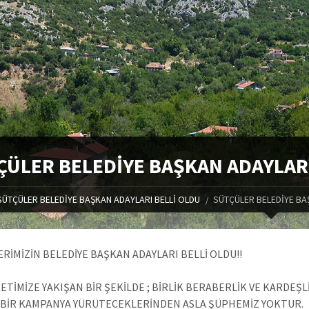
ÇÜLER BELEDİYE BAŞKAN ADAYLARI
SÜTÇÜLER BELEDİYE BAŞKAN ADAYLARI BELLİ OLDU
SÜTÇÜLER BELEDİYE BA
RİMİZİN BELEDİYE BAŞKAN ADAYLARI BELLİ OLDU!!
TİMİZE YAKIŞAN BİR ŞEKİLDE ; BİRLİK BERABERLİK VE KARDEŞ
BİR KAMPANYA YÜRÜTECEKLERİNDEN ASLA ŞÜPHEMİZ YOKTUR.