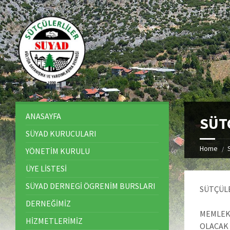
ANASAYFA
SÜT
SÜYAD KURUCULARI
Home
YÖNETİM KURULU
ÜYE LİSTESİ
SÜYAD DERNEGİ ÖGRENİM BURSLARI
SÜTÇÜLE
DERNEĞİMİZ
MEMLEKE
HİZMETLERİMİZ
OLACAK 