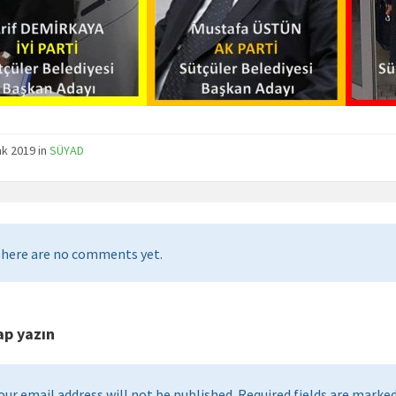
k 2019 in
SÜYAD
here are no comments yet.
ap yazın
our email address will not be published. Required fields are marked 