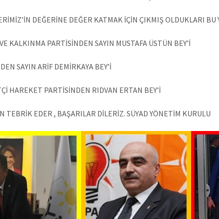
RİMİZ’İN DEĞERİNE DEĞER KATMAK İÇİN ÇIKMIŞ OLDUKLARI BU Y
VE KALKINMA PARTİSİNDEN SAYIN MUSTAFA ÜSTÜN BEY’İ
İDEN SAYIN ARİF DEMİRKAYA BEY’İ
TÇİ HAREKET PARTİSİNDEN RIDVAN ERTAN BEY’İ
N TEBRİK EDER , BAŞARILAR DİLERİZ. SÜYAD YÖNETİM KURULU