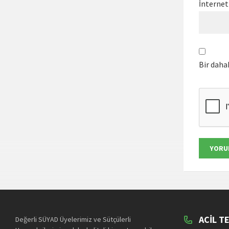
İnternet 
Bir daha
ACIL T
Değerli SÜYAD Üyelerimiz ve Sütçülerli