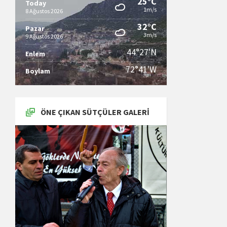
25°C
Today
1m/s
8 Ağustos 2026
32°C
Pazar
3m/s
9 Ağustos 2026
44°27'N
Enlem
72°41'W
Boylam
ÖNE ÇIKAN SÜTÇÜLER GALERI