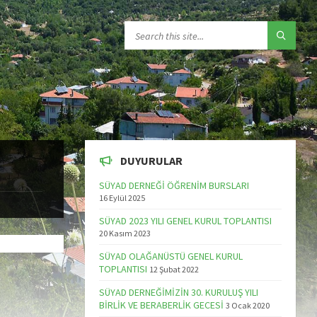
DUYURULAR
SÜYAD DERNEĞİ ÖĞRENİM BURSLARI
16 Eylül 2025
SÜYAD 2023 YILI GENEL KURUL TOPLANTISI
20 Kasım 2023
SÜYAD OLAĞANÜSTÜ GENEL KURUL
TOPLANTISI
12 Şubat 2022
SÜYAD DERNEĞİMİZİN 30. KURULUŞ YILI
BİRLİK VE BERABERLİK GECESİ
3 Ocak 2020