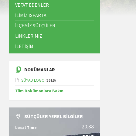
VEFAT EDENLER
İLİMİZ ISPARTA
İLÇEMİZ SÜTÇÜLER
LİNKLERİMİZ
İLETİŞİM
DOKÜMANLAR
SÜYAD LOGO
(36 kB)
Tüm Dokümanlara Bakın
SÜTÇÜLER YEREL BILGILER
20:38
Local Time