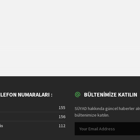
ELEFON NUMARALARI :
BÜLTENIMIZE KATILIN
155
SÜYAD hakkında güncel haberler alm
bültenimize katılın.
a
156
is
112