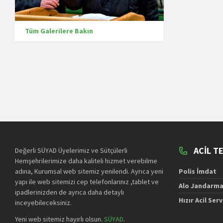
Tüm Galerilere Bakın
ACIL T
Değerli SÜYAD Üyelerimiz ve Sütçülerli
Hemşehrilerimize daha kaliteli hizmet verebilme
adına, Kurumsal web sitemiz yenilendi. Ayrıca yeni
Polis İmdat
yapı ile web sitemizi cep telefonlarınız ,tablet ve
Alo Jandarm
ipadlerinizden de ayrıca daha detaylı
Hızır Acil Serv
inceyebileceksiniz.
Yeni web sitemiz hayırlı olsun.
SÜYAD
.