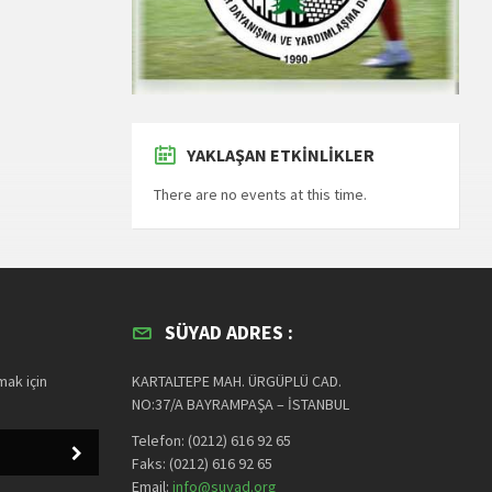
YAKLAŞAN ETKINLIKLER
There are no events at this time.
SÜYAD ADRES :
ak için
KARTALTEPE MAH. ÜRGÜPLÜ CAD.
NO:37/A BAYRAMPAŞA – İSTANBUL
Telefon: (0212) 616 92 65
Faks: (0212) 616 92 65
Email:
info@suyad.org