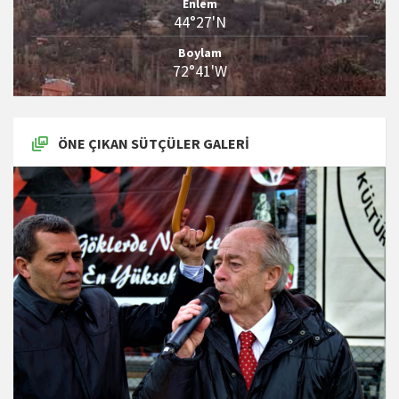
Enlem
44°27'N
Boylam
72°41'W
ÖNE ÇIKAN SÜTÇÜLER GALERI