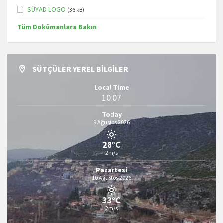
SÜYAD LOGO
(36 kB)
Tüm Dokümanlara Bakın
SÜTÇÜLER YEREL BILGILER
Local Time
10:07
Today
9 Ağustos 2026
28°C
2m/s
Pazartesi
10 Ağustos 2026
33°C
2m/s