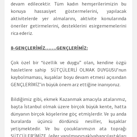
devam edilecektir. Tüm kadın hemşerilerimizin bu
konuya hassasiyet göstermelerini, yapılacak
aktivitelerde yer almalarını, aktivite konularında
öneriler getirmelerini, desteklerini esirgememelerini
rica ederiz.
8-GENÇLERİMİZ…….GENÇLERİMİZ:
Çok özel bir “özellik ve duygu” olan, kendine özgü
hasletlere sahip SÜTÇÜLERLİ OLMAK DUYGUSU’nun
kaybolmaması, kuşaklar boyu devam etmesi açısından
GENÇLERİMİZ’in büyük önem arz ettiğine inanıyoruz.
Bildiğimiz gibi, ekmek Kazanmak amacıyla atalarımız,
başta İstanbul olmak üzere birçok büyük kente, hatta
dünyanın birçok köşelerine göç etmişlerdir. Ve şu anda
buralarda üçüncü dördüncü nesiller, kuşaklar
yetişmektedir. Ve bu çocuklarımızın ata toprağı
SÜTÇÜLER’İMİZE (eğer yanılmıyorsak)yabancılaştıkları