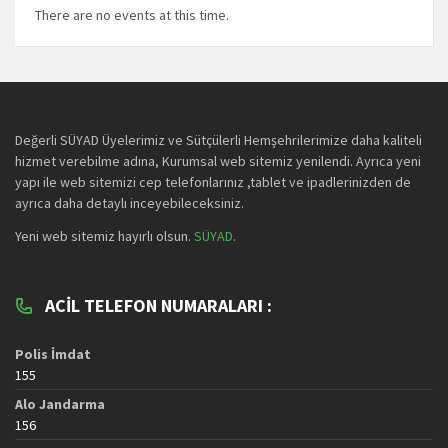
There are no events at this time.
Değerli SÜYAD Üyelerimiz ve Sütçülerli Hemşehrilerimize daha kaliteli
hizmet verebilme adına, Kurumsal web sitemiz yenilendi. Ayrıca yeni
yapı ile web sitemizi cep telefonlarınız ,tablet ve ipadlerinizden de
ayrıca daha detaylı inceyebileceksiniz.
Yeni web sitemiz hayırlı olsun.
SÜYAD
.
ACIL TELEFON NUMARALARI :
Polis İmdat
155
Alo Jandarma
156