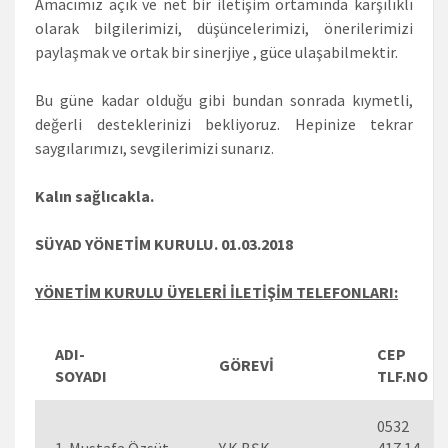
Amacımız açık ve net bir iletişim ortamında karşılıklı
olarak bilgilerimizi, düşüncelerimizi, önerilerimizi
paylaşmak ve ortak bir sinerjiye , güce ulaşabilmektir.
Bu güne kadar olduğu gibi bundan sonrada kıymetli,
değerli desteklerinizi bekliyoruz. Hepinize tekrar
saygılarımızı, sevgilerimizi sunarız.
Kalın sağlıcakla.
SÜYAD YÖNETİM KURULU. 01.03.2018
YÖNETİM KURULU ÜYELERİ İLETİŞİM TELEFONLARI:
ADI-
CEP
GÖREVİ
SOYADI
TLF.NO
0532
1-Mustafa Özsüt
Y.K.BŞK.
417 14