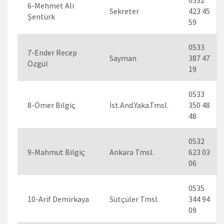
6-Mehmet Ali
Sekreter
423 45
Şentürk
59
0533
7-Ender Recep
Sayman
387 47
Özgül
19
0533
8-Ömer Bilgiç
İst.And.Yaka.Tmsl.
350 48
48
0532
9-Mahmut Bilgiç
Ankara Tmsl.
623 03
06
0535
10-Arif Demirkaya
Sütçüler Tmsl.
344 94
09