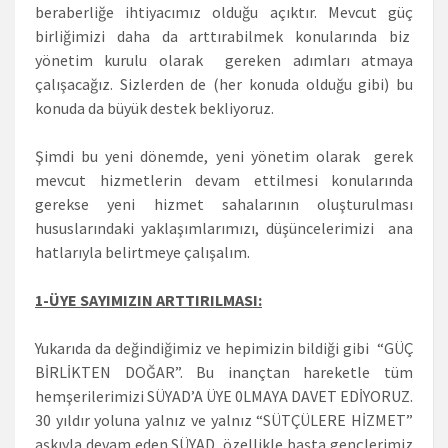
beraberliğe ihtiyacımız olduğu açıktır. Mevcut güç
birliğimizi daha da arttırabilmek konularında biz
yönetim kurulu olarak gereken adımları atmaya
çalışacağız. Sizlerden de (her konuda olduğu gibi) bu
konuda da büyük destek bekliyoruz.
Şimdi bu yeni dönemde, yeni yönetim olarak gerek
mevcut hizmetlerin devam ettilmesi konularında
gerekse yeni hizmet sahalarının oluşturulması
hususlarındaki yaklaşımlarımızı, düşüncelerimizi ana
hatlarıyla belirtmeye çalışalım.
1-ÜYE SAYIMIZIN ARTTIRILMASI:
Yukarıda da değindiğimiz ve hepimizin bildiği gibi “GÜÇ
BİRLİKTEN DOĞAR”. Bu inançtan hareketle tüm
hemşerilerimizi SÜYAD’A ÜYE 0LMAYA DAVET EDİYORUZ.
30 yıldır yoluna yalnız ve yalnız “SÜTÇÜLERE HİZMET”
aşkıyla devam eden SÜYAD, özellikle başta gençlerimiz