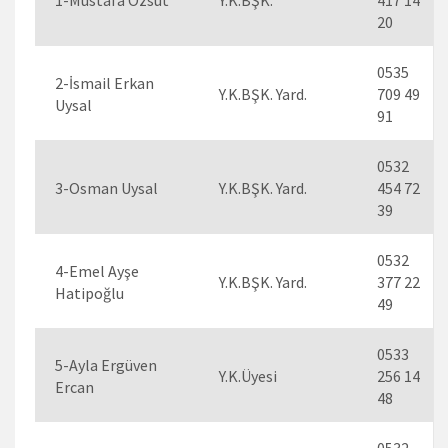
20
0535
2-İsmail Erkan
Y.K.BŞK. Yard.
709 49
Uysal
91
0532
3-Osman Uysal
Y.K.BŞK. Yard.
454 72
39
0532
4-Emel Ayşe
Y.K.BŞK. Yard.
377 22
Hatipoğlu
49
0533
5-Ayla Ergüven
Y.K.Üyesi
256 14
Ercan
48
0532