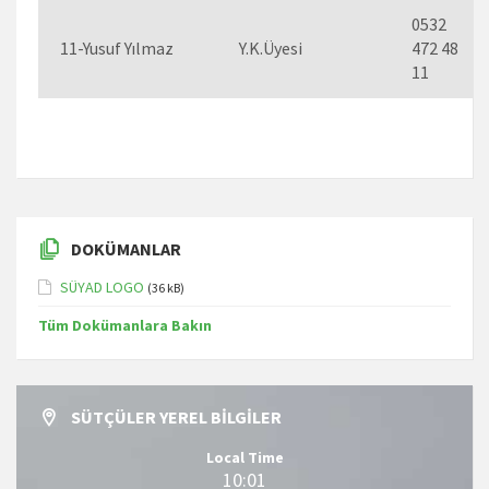
0532
11-Yusuf Yılmaz
Y.K.Üyesi
472 48
11
DOKÜMANLAR
SÜYAD LOGO
(36 kB)
Tüm Dokümanlara Bakın
SÜTÇÜLER YEREL BILGILER
Local Time
10:01