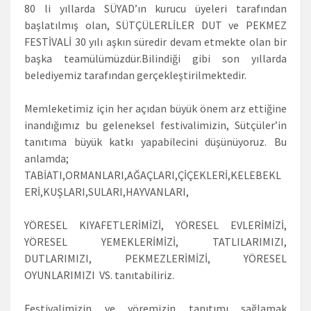
80 li yıllarda SÜYAD’ın kurucu üyeleri tarafından
başlatılmış olan, SÜTÇÜLERLİLER DUT ve PEKMEZ
FESTİVALİ 30 yılı aşkın süredir devam etmekte olan bir
başka teamülümüzdür.Bilindiği gibi son yıllarda
belediyemiz tarafından gerçekleştirilmektedir.
Memleketimiz için her açıdan büyük önem arz ettiğine
inandığımız bu geleneksel festivalimizin, Sütçüler’in
tanıtıma büyük katkı yapabilecini düşünüyoruz. Bu
anlamda;
TABİATI,ORMANLARI,AĞAÇLARI,ÇİÇEKLERİ,KELEBEKL
ERİ,KUŞLARI,SULARI,HAYVANLARI,
YÖRESEL KIYAFETLERİMİZİ, YÖRESEL EVLERİMİZİ,
YÖRESEL YEMEKLERİMİZİ, TATLILARIMIZI,
DUTLARIMIZI, PEKMEZLERİMİZİ, YÖRESEL
OYUNLARIMIZI VS. tanıtabiliriz.
Festivalimizin ve yöremizin tanıtımı sağlamak