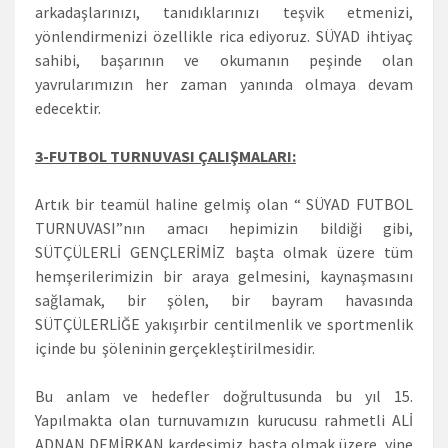
arkadaşlarınızı, tanıdıklarınızı teşvik etmenizi,
yönlendirmenizi özellikle rica ediyoruz. SÜYAD ihtiyaç
sahibi, başarının ve okumanın peşinde olan
yavrularımızın her zaman yanında olmaya devam
edecektir.
3-FUTBOL TURNUVASI ÇALIŞMALARI:
Artık bir teamül haline gelmiş olan “ SÜYAD FUTBOL
TURNUVASI”nın amacı hepimizin bildiği gibi,
SÜTÇÜLERLİ GENÇLERİMİZ başta olmak üzere tüm
hemşerilerimizin bir araya gelmesini, kaynaşmasını
sağlamak, bir şölen, bir bayram havasında
SÜTÇÜLERLİĞE yakışırbir centilmenlik ve sportmenlik
içinde bu şöleninin gerçekleştirilmesidir.
Bu anlam ve hedefler doğrultusunda bu yıl 15.
Yapılmakta olan turnuvamızın kurucusu rahmetli ALİ
ADNAN DEMİRKAN kardeşimiz başta olmak üzere, yine