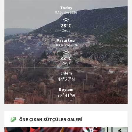
Today
9 Ağustos 2026
28°C
2m/s
Pazartesi
10 Ağustos 2026
33°C
2m/s
Enlem
44°27'N
Boylam
72°41'W
ÖNE ÇIKAN SÜTÇÜLER GALERI