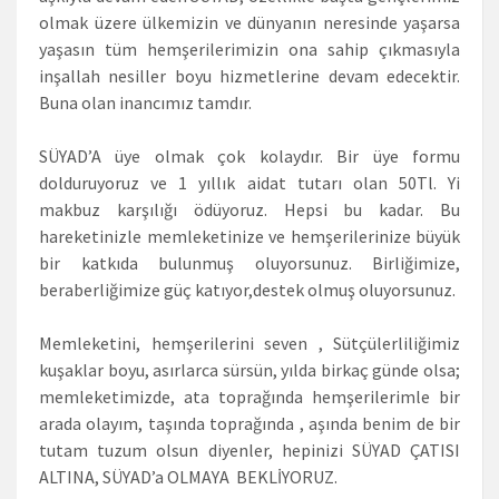
olmak üzere ülkemizin ve dünyanın neresinde yaşarsa
yaşasın tüm hemşerilerimizin ona sahip çıkmasıyla
inşallah nesiller boyu hizmetlerine devam edecektir.
Buna olan inancımız tamdır.
SÜYAD’A üye olmak çok kolaydır. Bir üye formu
dolduruyoruz ve 1 yıllık aidat tutarı olan 50Tl. Yi
makbuz karşılığı ödüyoruz. Hepsi bu kadar. Bu
hareketinizle memleketinize ve hemşerilerinize büyük
bir katkıda bulunmuş oluyorsunuz. Birliğimize,
beraberliğimize güç katıyor,destek olmuş oluyorsunuz.
Memleketini, hemşerilerini seven , Sütçülerliliğimiz
kuşaklar boyu, asırlarca sürsün, yılda birkaç günde olsa;
memleketimizde, ata toprağında hemşerilerimle bir
arada olayım, taşında toprağında , aşında benim de bir
tutam tuzum olsun diyenler, hepinizi SÜYAD ÇATISI
ALTINA, SÜYAD’a OLMAYA BEKLİYORUZ.