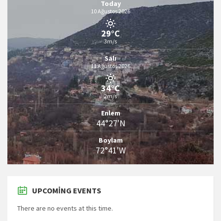
Today
10 Ağustos 2026
29°C
3m/s
Salı
11 Ağustos 2026
34°C
2m/s
Enlem
44°27'N
Boylam
72°41'W
UPCOMING EVENTS
There are no events at this time.